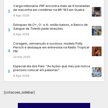
Carga milionária: PRF encontra mais de 6 toneladas
de maconha em contêiner na BR-163 em Guaíra
2
8 Ago 2026
Estoques de O+, O- e A- estão baixos, e Banco de
Sangue de Toledo pede doações
3
8 Ago 2026
Coragem, reinvenção e sucesso: modelo Polly
Persch é destaque em entrevista na Rádio Tropical
4
FM
22 Dez 2025
Especial dia dos Pais: "As lições que meu pai nunca
precisou colocar em palavras"
5
8 Ago 2026
[cotacoes_sidebar]