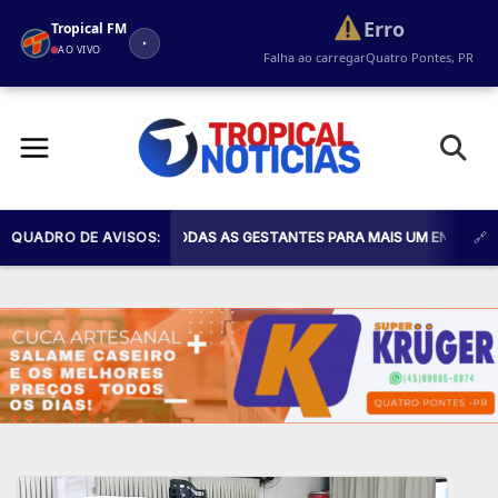
Erro
Tropical FM
AO VIVO
Falha ao carregar
Quatro Pontes, PR
Pular
para
o
conteúdo
 SAÚDE CONVIDA TODAS AS GESTANTES PARA MAIS UM ENCONTRO DO PRO
QUADRO DE AVISOS: