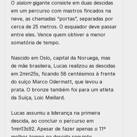
O
slalom
gigante consiste em duas descidas
em um percurso com mastros fincados na
neve, as chamadas “portas”, separadas por
cerca de 25 metros. O esquiador deve passar
entre eles. Vence quem obtiver a menor
somatória de tempo.
Nascido em Oslo, capital da Noruega, mas
de mãe brasileira,
Lucas realizou as descidas
em 2min25s, ficando 58 centésimos à frente
do suíço Marco Odermatt, que levou a
prata.
O bronze também foi para um atleta
da Suíça, Loic Meillard.
Lucas assumiu a liderança na primeira
descida, ao concluir o percurso em
1min13s92. Apesar de fazer apenas o 11º
melhor tempo na descida seguinte