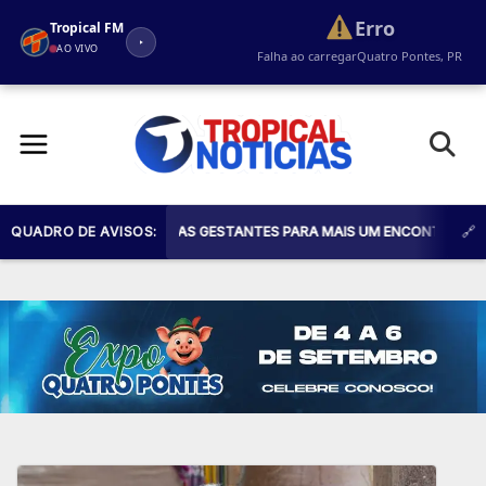
Erro
Tropical FM
AO VIVO
Falha ao carregar
Quatro Pontes, PR
Pular
para
o
conteúdo
 CONVIDA TODAS AS GESTANTES PARA MAIS UM ENCONTRO DO PROGRAMA
QUADRO DE AVISOS: