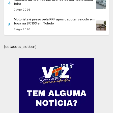
4
feira
7 Ago 2026
Motorista é preso pela PRF após capotar veículo em
fuga na BR 163 em Toledo
5
7 Ago 2026
[cotacoes_sidebar]