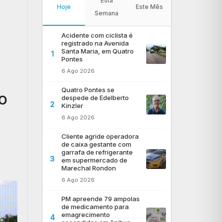
Esta
Hoje
Este Mês
Semana
Acidente com ciclista é
registrado na Avenida
Santa Maria, em Quatro
1
Pontes
6 Ago 2026
Quatro Pontes se
o
despede de Edelberto
2
Kinzler
6 Ago 2026
Cliente agride operadora
de caixa gestante com
garrafa de refrigerante
3
em supermercado de
Marechal Rondon
6 Ago 2026
PM apreende 79 ampolas
de medicamento para
emagrecimento
4