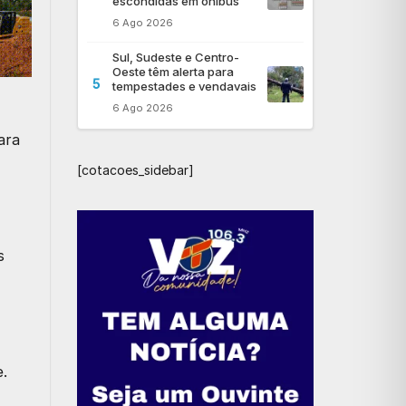
escondidas em ônibus
6 Ago 2026
Sul, Sudeste e Centro-
Oeste têm alerta para
5
tempestades e vendavais
6 Ago 2026
ara
[cotacoes_sidebar]
s
.