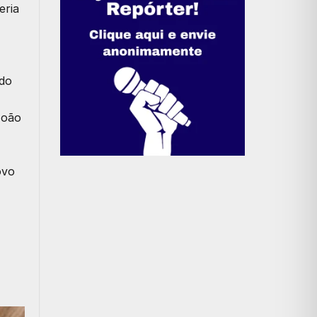
eria
 do
João
ovo