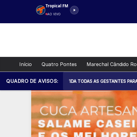
Pular
Tropical FM
para
AO VIVO
o
conteúdo
Início
Quatro Pontes
Marechal Cândido R
QUADRO DE AVISOS:
E SAÚDE CONVIDA TODAS AS GESTANTES PARA MAIS UM ENCONT