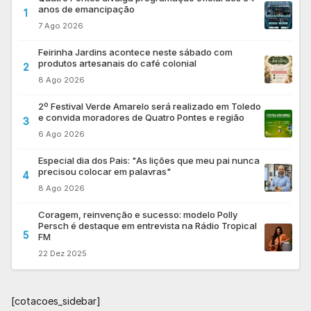
anos de emancipação
1
7 Ago 2026
Feirinha Jardins acontece neste sábado com
produtos artesanais do café colonial
2
8 Ago 2026
2º Festival Verde Amarelo será realizado em Toledo
e convida moradores de Quatro Pontes e região
3
6 Ago 2026
Especial dia dos Pais: "As lições que meu pai nunca
precisou colocar em palavras"
4
8 Ago 2026
Coragem, reinvenção e sucesso: modelo Polly
Persch é destaque em entrevista na Rádio Tropical
5
FM
22 Dez 2025
[cotacoes_sidebar]