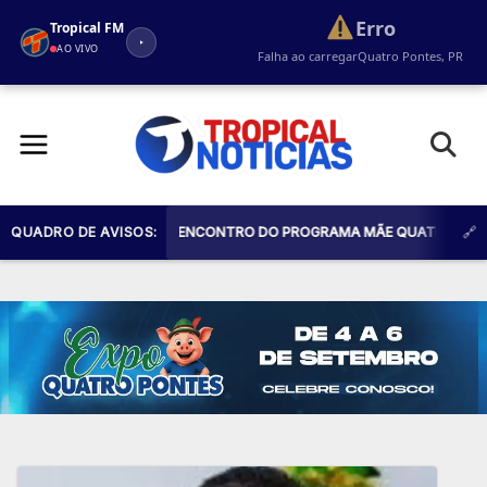
Erro
Tropical FM
AO VIVO
Falha ao carregar
Quatro Pontes, PR
Pular
para
o
conteúdo
ES PARA MAIS UM ENCONTRO DO PROGRAMA MÃE QUATROPONTESE. O EVE
QUADRO DE AVISOS: