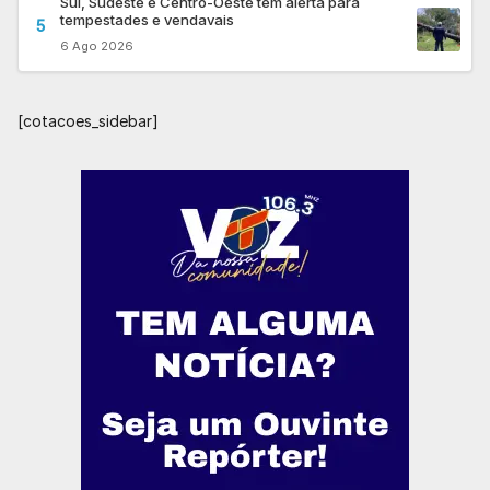
Sul, Sudeste e Centro-Oeste têm alerta para
tempestades e vendavais
5
6 Ago 2026
[cotacoes_sidebar]