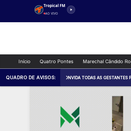
Pular
Tropical FM
para
AO VIVO
o
conteúdo
Início
Quatro Pontes
Marechal Cândido R
QUADRO DE AVISOS:
NICIPAL DE SAÚDE CONVIDA TODAS AS GESTANTES PARA MAIS U