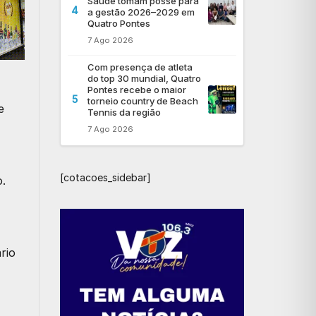
Saúde tomam posse para
4
a gestão 2026–2029 em
Quatro Pontes
7 Ago 2026
Com presença de atleta
do top 30 mundial, Quatro
Pontes recebe o maior
5
torneio country de Beach
e
Tennis da região
7 Ago 2026
[cotacoes_sidebar]
o.
rio