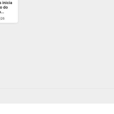
 inicia
o do
o…
026