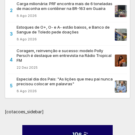
Carga milionária: PRF encontra mais de 6 toneladas
de maconha em contêiner na BR-163 em Guaíra
2
8 Ago 2026
Estoques de O+, O- e A- estão baixos, e Banco de
Sangue de Toledo pede doações
3
8 Ago 2026
Coragem, reinvenção e sucesso: modelo Polly
Persch é destaque em entrevista na Rádio Tropical
4
FM
22 Dez 2025
Especial dia dos Pais: "As lições que meu pai nunca
precisou colocar em palavras"
5
8 Ago 2026
[cotacoes_sidebar]