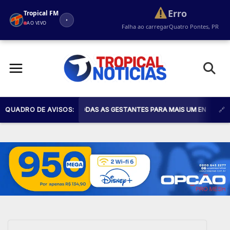
Erro
Tropical FM
AO VIVO
Falha ao carregar
Quatro Pontes, PR
Pular
para
o
conteúdo
E SAÚDE CONVIDA TODAS AS GESTANTES PARA MAIS UM ENCONTRO DO PR
QUADRO DE AVISOS: