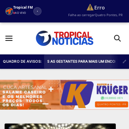
Erro
Tropical FM
AO VIVO
Falha ao carregar
Quatro Pontes, PR
Pular
para
o
conteúdo
DE CONVIDA TODAS AS GESTANTES PARA MAIS UM ENCONTRO DO PROGRA
QUADRO DE AVISOS: