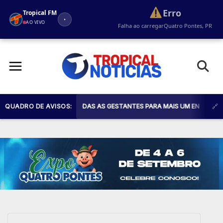
Erro
Tropical FM
AO VIVO
Falha ao carregar
Quatro Pontes, PR
Pular
para
o
conteúdo
 SAÚDE CONVIDA TODAS AS GESTANTES PARA MAIS UM ENCONTRO DO PR
QUADRO DE AVISOS: