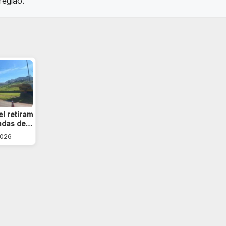
região.
l retiram
ladas de…
2026