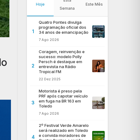
Esta
Hoje
Este Mês
Semana
Quatro Pontes divulga
programação oficial dos
1
34 anos de emancipação
7 Ago 2026
Coragem, reinvenção e
sucesso: modelo Polly
do
Persch é destaque em
2
entrevista na Rádio
Tropical FM
22 Dez 2025
Motorista é preso pela
PRF após capotar veículo
em fuga na BR 163 em
3
Toledo
7 Ago 2026
2º Festival Verde Amarelo
será realizado em Toledo
e convida moradores de
4