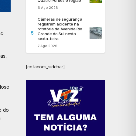
Quatro Pontes e região
6 Ago 2026
Câmeras de segurança
registram acidente na
rotatória da Avenida Rio
ho
5
Grande do Sul nesta
sexta-feira
7 Ago 2026
as,
[cotacoes_sidebar]
loso
o do
a