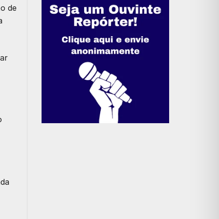
to de
a
ar
o
ada