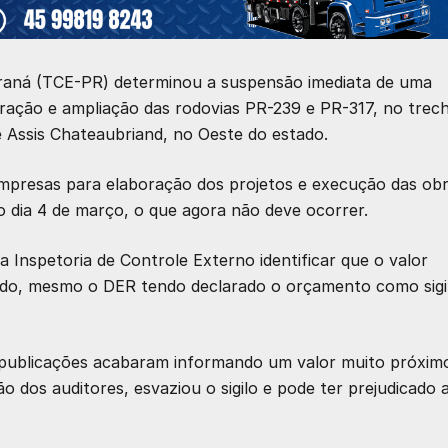
raná (TCE-PR) determinou a suspensão imediata de uma
ração e ampliação das rodovias PR-239 e PR-317, no trec
e Assis Chateaubriand, no Oeste do estado.
mpresas para elaboração dos projetos e execução das obr
o dia 4 de março, o que agora não deve ocorrer.
 Inspetoria de Controle Externo identificar que o valor
ado, mesmo o DER tendo declarado o orçamento como sigi
e publicações acabaram informando um valor muito próxim
o dos auditores, esvaziou o sigilo e pode ter prejudicado 