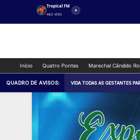
Pular
Tropical FM
para
AO VIVO
o
conteúdo
Início
Quatro Pontes
Marechal Cândido R
QUADRO DE AVISOS:
IPAL DE SAÚDE CONVIDA TODAS AS GESTANTES PARA MAIS UM 